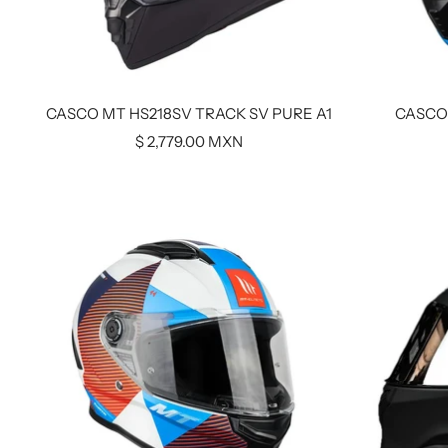
CASCO MT HS218SV TRACK SV PURE A1
CASCO
Precio
$ 2,779.00 MXN
de
venta