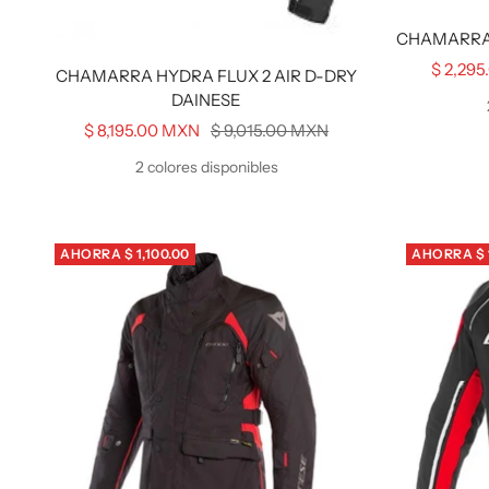
CHAMARRA
Precio
$ 2,29
CHAMARRA HYDRA FLUX 2 AIR D-DRY
de
DAINESE
venta
Precio
Precio
$ 8,195.00 MXN
$ 9,015.00 MXN
de
normal
2 colores disponibles
venta
AHORRA $ 1,100.00
AHORRA $ 1