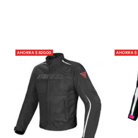
venta
AHORRA $ 820.00
AHORRA $ 