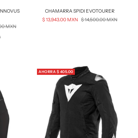
INNOVUS
CHAMARRA SPIDI EVOTOURER
Precio
Precio
$ 13,943.00 MXN
$ 14,500.00 MXN
.00 MXN
de
normal
venta
s
AHORRA $ 405.00