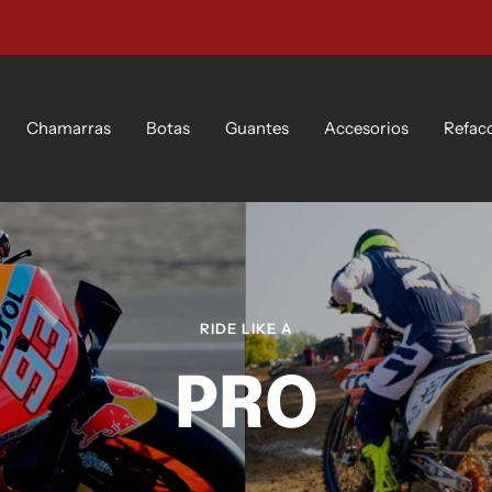
10 % de descuento
+ Detalles
Chamarras
Botas
Guantes
Accesorios
Refac
RIDE LIKE A
PRO