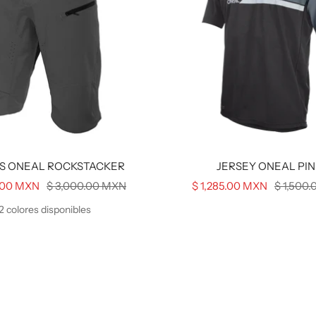
S ONEAL ROCKSTACKER
JERSEY ONEAL PIN 
Precio
Precio
Precio
5.00 MXN
$ 3,000.00 MXN
$ 1,285.00 MXN
$ 1,500
normal
de
normal
2 colores disponibles
venta