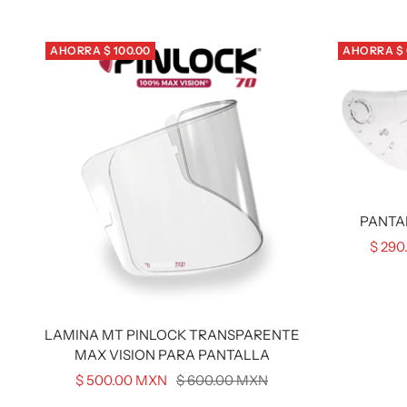
AHORRA $ 100.00
AHORRA $ 
PANTA
Preci
$ 290
de
venta
LAMINA MT PINLOCK TRANSPARENTE
MAX VISION PARA PANTALLA
Precio
Precio
$ 500.00 MXN
$ 600.00 MXN
de
normal