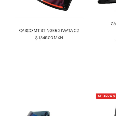
CA
CASCO MT STINGER 2 IWATA C2
Precio
$ 1,849.00 MXN
de
venta
AHORRA $ 