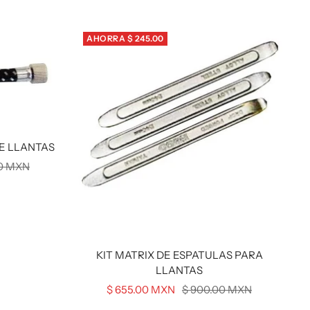
de
normal
venta
AHORRA $ 245.00
E LLANTAS
00 MXN
KIT MATRIX DE ESPATULAS PARA
LLANTAS
Precio
Precio
$ 655.00 MXN
$ 900.00 MXN
de
normal