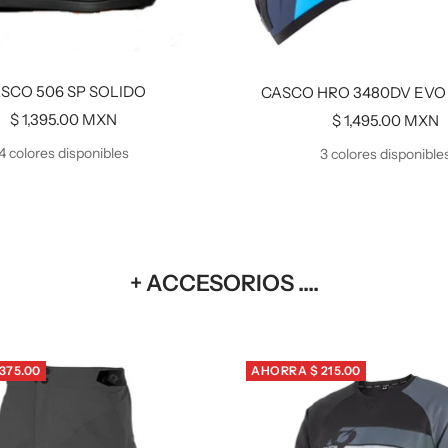
SCO 506 SP SOLIDO
CASCO HRO 3480DV EVO
Precio
$ 1,395.00 MXN
Precio
$ 1,495.00 MXN
de
de
4 colores disponibles
3 colores disponible
venta
venta
+ ACCESORIOS ....
375.00
AHORRA $ 215.00