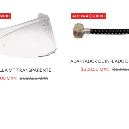
60.00
AHORRA $ 200.00
ADAPTADOR DE INFLADO D
Precio
Precio
$ 300.00 MXN
$ 500.
LLA MT TRANSPARENTE
de
normal
o
Precio
.00 MXN
$ 350.00 MXN
venta
normal