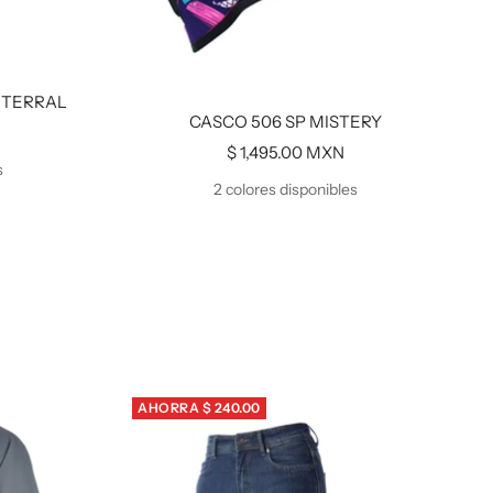
 TERRAL
CASCO 506 SP MISTERY
Precio
$ 1,495.00 MXN
s
de
2 colores disponibles
venta
AHORRA $ 240.00