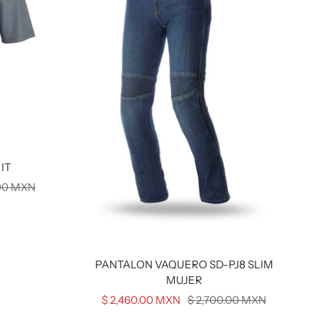
IT
.00 MXN
PANTALON VAQUERO SD-PJ8 SLIM
MUJER
Precio
Precio
$ 2,460.00 MXN
$ 2,700.00 MXN