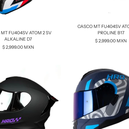
CASCO MT FU404SV ATO
PROLINE B17
 MT FU404SV ATOM 2 SV
ALKALINE D7
Precio
$ 2,999.00 MXN
Precio
$ 2,999.00 MXN
de
de
venta
venta