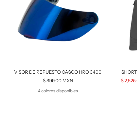
VISOR DE REPUESTO CASCO HRO 3400
SHORT
Precio
Precio
$ 399.00 MXN
$ 2,62
de
de
4 colores disponibles
venta
venta