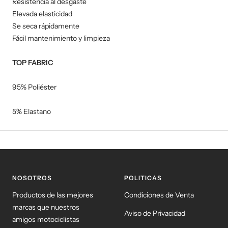
Resistencia al desgaste
Elevada elasticidad
Se seca rápidamente
Fácil mantenimiento y limpieza
TOP FABRIC
95% Poliéster
5% Elastano
NOSOTROS
POLITICAS
Productos de las mejores
Condiciones de Venta
marcas que nuestros
Aviso de Privacidad
amigos motociclistas