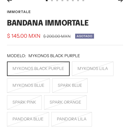
Ir
Ir
Ir
Ir
Ir
Ir
Ir
Ir
a
a
a
a
a
a
a
a
IMMORTALE
la
la
la
la
la
la
la
la
BANDANA IMMORTALE
diapositiva
diapositiva
diapositiva
diapositiva
diapositiva
diapositiva
diapositiva
diapositiva
1
2
3
4
5
6
7
8
Precio
$ 145.00 MXN
Precio
$ 200.00 MXN
AGOTADO
normal
de
venta
MODELO:
MYKONOS BLACK PURPLE
MYKONOS BLACK PURPLE
MYKONOS LILA
MYKONOS BLUE
SPARK BLUE
SPARK PINK
SPARK ORANGE
PANDORA BLUE
PANDORA LILA