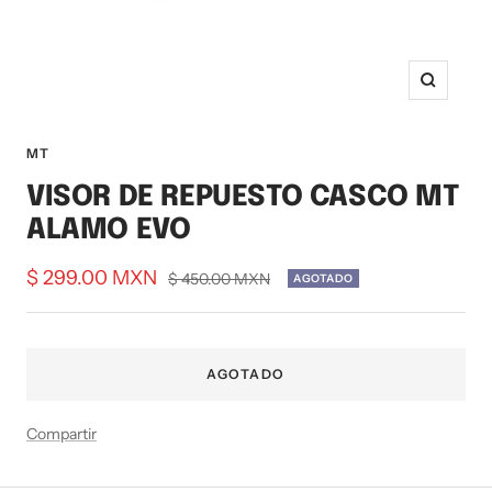
Zoom
MT
VISOR DE REPUESTO CASCO MT
ALAMO EVO
Precio
$ 299.00 MXN
Precio
$ 450.00 MXN
AGOTADO
normal
de
venta
AGOTADO
Compartir